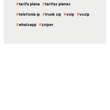
tarifa plana
tarifas planas
telefonía ip
trunk sip
voip
vozip
whatsapp
zoiper