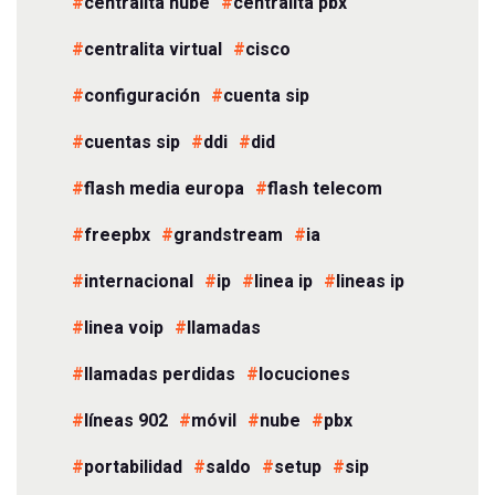
centralita nube
centralita pbx
centralita virtual
cisco
configuración
cuenta sip
cuentas sip
ddi
did
flash media europa
flash telecom
freepbx
grandstream
ia
internacional
ip
linea ip
lineas ip
linea voip
llamadas
llamadas perdidas
locuciones
líneas 902
móvil
nube
pbx
portabilidad
saldo
setup
sip