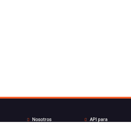
Nosotros
API para
Contacto de Flash
desarrolladores