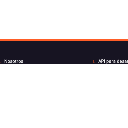
Nosotros
API para desa
to de Flash Telecom
Integrac
Blog
Distribui
Wiki
Teletra
FAQs
Números B
por API sin coste por mensaje
Estado de nuest
gración ElevenLabs
Aviso l