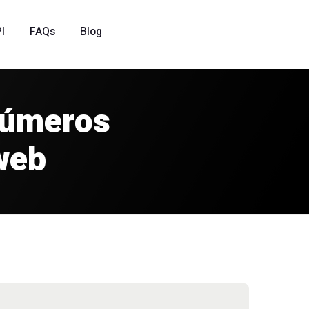
I
FAQs
Blog
números
web