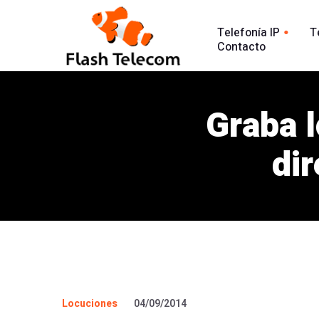
Telefonía IP
T
Contacto
Línea tradic
Línea IP
Línea Intern
Graba 
Centralita Virtual
Análisis Lla
SIP Trunk
di
902
Agente Conversacional AI
Línea 900
Análisis llamadas
Línea 902
Línea 900
Locuciones
04/09/2014