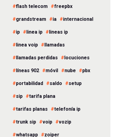
flash telecom
freepbx
grandstream
ia
internacional
ip
linea ip
lineas ip
linea voip
llamadas
llamadas perdidas
locuciones
líneas 902
móvil
nube
pbx
portabilidad
saldo
setup
sip
tarifa plana
tarifas planas
telefonía ip
trunk sip
voip
vozip
whatsapp
zoiper