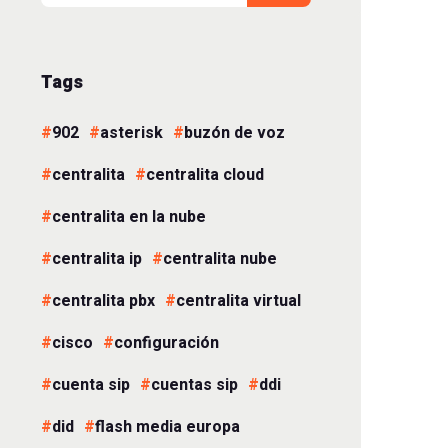
Tags
902
asterisk
buzón de voz
centralita
centralita cloud
centralita en la nube
centralita ip
centralita nube
centralita pbx
centralita virtual
cisco
configuración
cuenta sip
cuentas sip
ddi
did
flash media europa