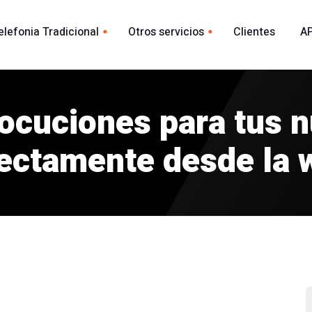
elefonia Tradicional
Otros servicios
Clientes
AP
Whatsapp
ional España
acional
locuciones para tus 
Envio Whatsapp por API
madas
Agente Conversacional AI
rectamente desde la 
Marca blanca