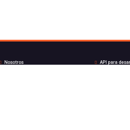
Nosotros
API para desa
to de Flash Telecom
Integrac
Blog
Distribui
Wiki
Teletra
FAQs
Números B
por API sin coste por mensaje
Estado de nuest
gración ElevenLabs
Aviso l