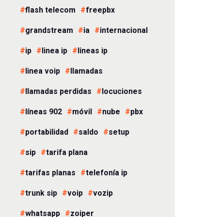
flash telecom
freepbx
grandstream
ia
internacional
ip
linea ip
lineas ip
linea voip
llamadas
llamadas perdidas
locuciones
líneas 902
móvil
nube
pbx
portabilidad
saldo
setup
sip
tarifa plana
tarifas planas
telefonía ip
trunk sip
voip
vozip
whatsapp
zoiper