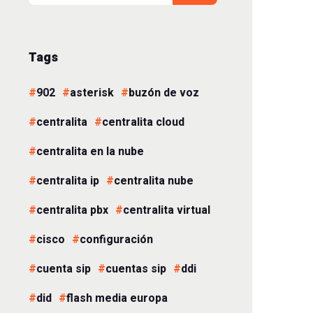
Tags
902
asterisk
buzón de voz
centralita
centralita cloud
centralita en la nube
centralita ip
centralita nube
centralita pbx
centralita virtual
cisco
configuración
cuenta sip
cuentas sip
ddi
did
flash media europa