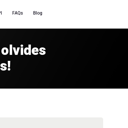
I
FAQs
Blog
 olvides
s!