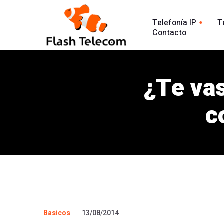
Telefonía IP
T
Contacto
Línea tradic
Línea IP
Línea Intern
¿Te vas
Centralita Virtual
Análisis Lla
SIP Trunk
c
902
Agente Conversacional AI
Línea 900
Análisis llamadas
Línea 902
Línea 900
Basicos
13/08/2014