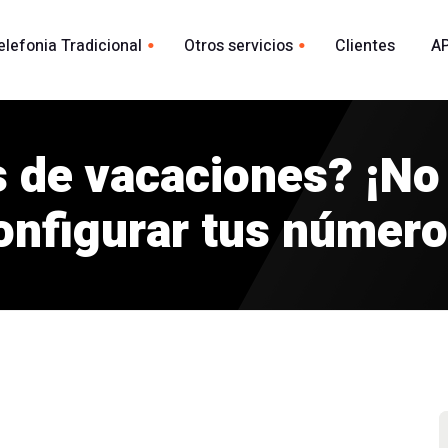
elefonia Tradicional
Otros servicios
Clientes
AP
Whatsapp
ional España
acional
 de vacaciones? ¡No
Envio Whatsapp por API
madas
Agente Conversacional AI
onfigurar tus número
Marca blanca