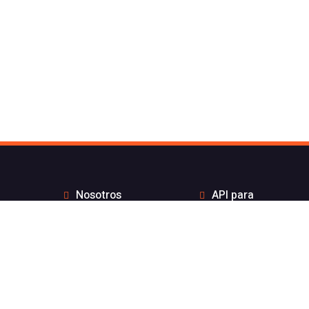
Nosotros
API para
Contacto de Flash
desarrolladores
Telecom
Integraciones
Blog
Distribuidores
Wiki
Teletrabajo
FAQs
Números Bonitos
Enviar Whatsapp por
Estado de nuestros