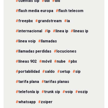
cuentas sip
ddi
did
flash media europa
flash telecom
freepbx
grandstream
ia
internacional
ip
linea ip
lineas ip
linea voip
llamadas
llamadas perdidas
locuciones
líneas 902
móvil
nube
pbx
portabilidad
saldo
setup
sip
tarifa plana
tarifas planas
telefonía ip
trunk sip
voip
vozip
whatsapp
zoiper