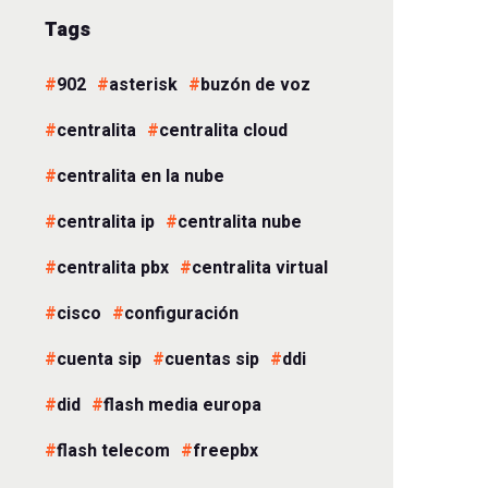
Tags
902
asterisk
buzón de voz
centralita
centralita cloud
centralita en la nube
centralita ip
centralita nube
centralita pbx
centralita virtual
cisco
configuración
cuenta sip
cuentas sip
ddi
did
flash media europa
flash telecom
freepbx