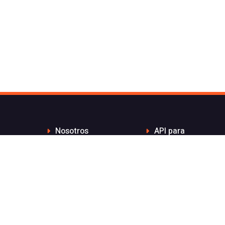
Nosotros
API para
Contacto de Flash
desarrolladores
Telecom
Integraciones
Blog
Distribuidores
Wiki
Teletrabajo
FAQs
Números Bonitos
Enviar Whatsapp por
Estado de nuestros
API sin coste por
servicios