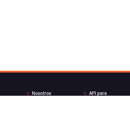
Nosotros
API para
Contacto de Flash
desarrolladores
Telecom
Integraciones
Blog
Distribuidores
Wiki
Teletrabajo
FAQs
Números Bonitos