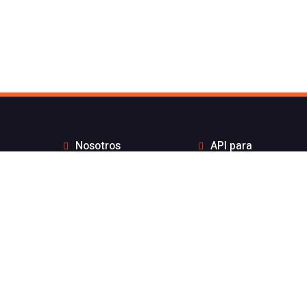
Nosotros
API para
Contacto de Flash
desarrolladores
Telecom
Integraciones
Blog
Distribuidores
Wiki
Teletrabajo
FAQs
Números Bonitos
Enviar Whatsapp por
Estado de nuestros
API sin coste por
servicios
mensaje
Aviso legal
Integración