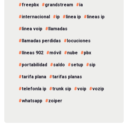
freepbx
grandstream
ia
internacional
ip
linea ip
lineas ip
linea voip
llamadas
llamadas perdidas
locuciones
líneas 902
móvil
nube
pbx
portabilidad
saldo
setup
sip
tarifa plana
tarifas planas
telefonía ip
trunk sip
voip
vozip
whatsapp
zoiper