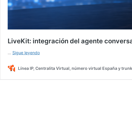
LiveKit: integración del agente conver
LiveKit:
…
Sigue leyendo
integración
del
Línea IP, Centralita Virtual, número virtual España y trun
agente
conversacional
con
Flash
Telecom