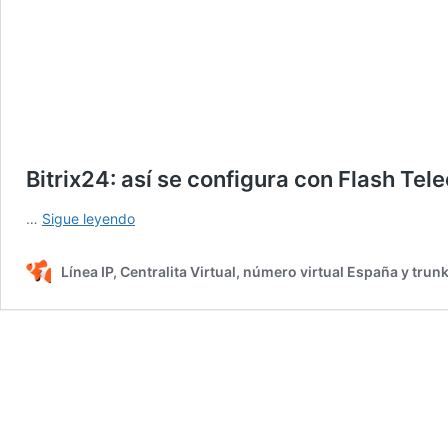
Bitrix24: así se configura con Flash Te
Bitrix24:
…
Sigue leyendo
así
se
Línea IP, Centralita Virtual, número virtual España y trun
configura
con
Flash
Telecom