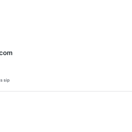
lecom
ks sip